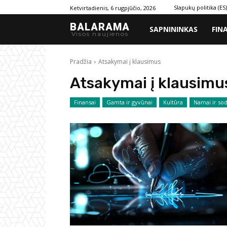
Slapukų politika (ES)
Ketvirtadienis, 6 rugpjūčio, 2026
BALARAMA
SAPNININKAS
FIN
Visos naujienos
Pradžia
Atsakymai į klausimus
Atsakymai į klausimu
Finansai
Gamta ir gyvūnai
Kultūra
Namai ir so