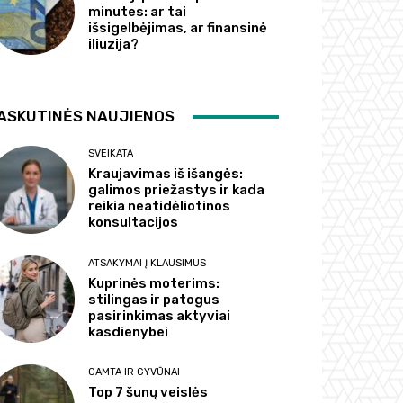
minutes: ar tai
išsigelbėjimas, ar finansinė
iliuzija?
ASKUTINĖS NAUJIENOS
SVEIKATA
Kraujavimas iš išangės:
galimos priežastys ir kada
reikia neatidėliotinos
konsultacijos
ATSAKYMAI Į KLAUSIMUS
Kuprinės moterims:
stilingas ir patogus
pasirinkimas aktyviai
kasdienybei
GAMTA IR GYVŪNAI
Top 7 šunų veislės