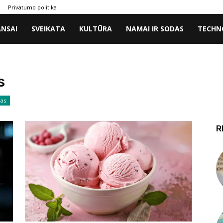
Privatumo politika
ANSAI
SVEIKATA
KULTŪRA
NAMAI IR SODAS
TECHN
s
das
R