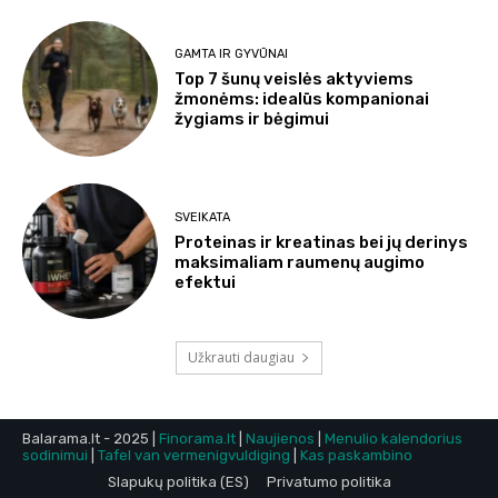
GAMTA IR GYVŪNAI
Top 7 šunų veislės aktyviems
žmonėms: idealūs kompanionai
žygiams ir bėgimui
SVEIKATA
Proteinas ir kreatinas bei jų derinys
maksimaliam raumenų augimo
efektui
Užkrauti daugiau
Balarama.lt - 2025 |
Finorama.lt
|
Naujienos
|
Menulio kalendorius
sodinimui
|
Tafel van vermenigvuldiging
|
Kas paskambino
Slapukų politika (ES)
Privatumo politika