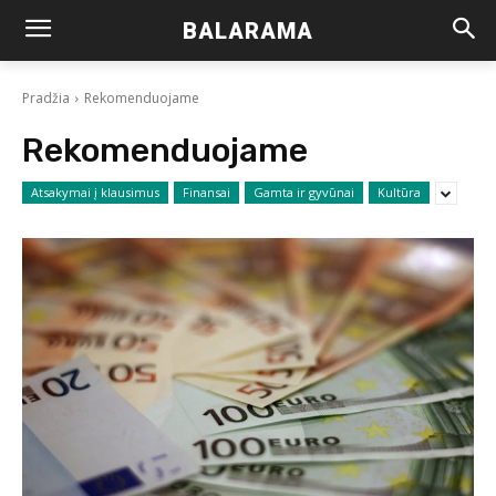
BALARAMA
Pradžia
Rekomenduojame
Rekomenduojame
Atsakymai į klausimus
Finansai
Gamta ir gyvūnai
Kultūra