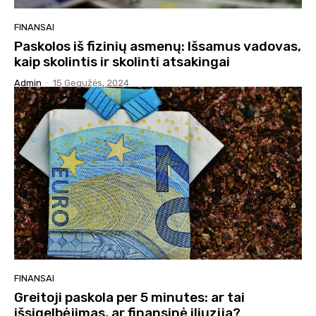
FINANSAI
Paskolos iš fizinių asmenų: Išsamus vadovas,
kaip skolintis ir skolinti atsakingai
Admin
-
15 Gegužės, 2024
FINANSAI
Greitoji paskola per 5 minutes: ar tai
išsigelbėjimas, ar finansinė iliuzija?